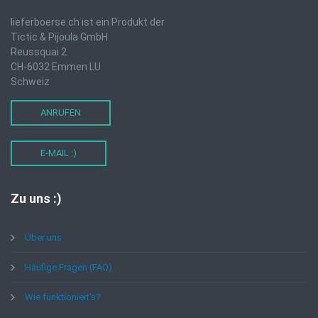
lieferboerse.ch ist ein Produkt der
Tictic & Pijoula GmbH
Reussquai 2
CH-6032 Emmen LU
Schweiz
ANRUFEN
E-MAIL :)
Zu
uns :)
Über uns
Häufige Fragen (FAQ)
Wie funktioniert's?